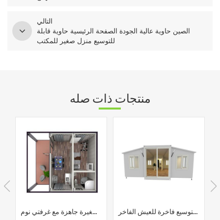
التالي
الصين حاوية عالية الجودة الصفحة الرئيسية حاوية قابلة
للتوسيع منزل صغير للمكتب
منتجات ذات صله
منازل حاوية معيارية قابلة للتوسيع فاخرة للعيش الفاخر
حاويات شحن محمولة قابلة للتوسيع منازل فاخرة صغيرة جاهزة مع غرفتي نوم
التصميم الحدي