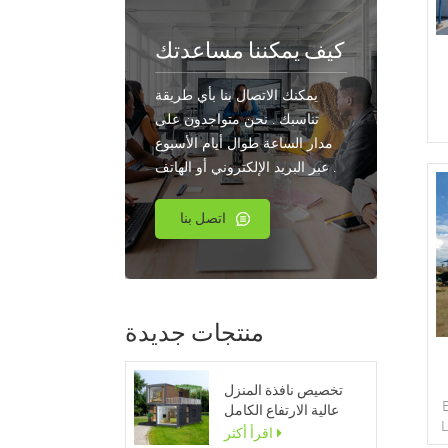
كيف يمكننا مساعدتك
يمكنك الاتصال بنا بأي طريقة
تناسبك . نحن متواجدون على
مدار الساعة طوال أيام الأسبوع
عبر البريد الإلكتروني أو الهاتف .
ï
اتصل بنا
45.5
منتجات جديدة
تخصيص نافذة المنزل
عالية الارتفاع الكامل
L
وحدات المنزل المحمولة
اقرأ أكثر
9