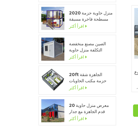
2020 منزل حاوية حزمة
10
مسطحة فاخرة مسبقة
الصنع مع مطبخ وحمام
اقرأ أكثر
11
4
الصين مصنع منخفضة
التكلفة منزل حاوية
للانفصال للبيع
اقرأ أكثر
339.55
ع
17
20ft الجاهزة شقة
حزمة مكتب الحاويات
المؤقتة لموقع البناء
اقرأ أكثر
18
معرض منزل حاوية 20
20
قدم الجاهزة مع جدار
زجاجي
اقرأ أكثر
218
.