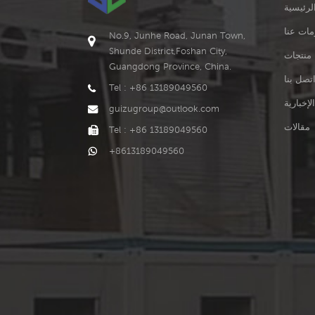
لرئيسية
84
6
مات عنا
No.9, Junhe Road, Junan Town,
4
Shunde District,Foshan City,
منتجات
Guangdong Province, China.
 1120.11 1359.48 ك
6
تصل بنا
Tel : +86 13189049560
الإخبارية
guizugroup@outlook.com
1165.28 1414.58 ك
7
مقالات
Tel : +86 13189049560
+8613189049560
 1210.45 1469.69 ك
1255 1524.8 ك
10
8
516
1056
8
53