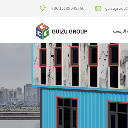
+86 13189049560
guizugroup
الرئيسية