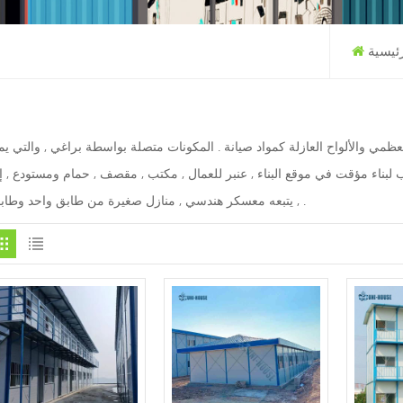
ئيسية
عظمي والألواح العازلة كمواد صيانة . المكونات متصلة بواسطة براغي , والتي ي
ب لبناء مؤقت في موقع البناء , عنبر للعمال , مكتب , مقصف , حمام ومستودع , إل
, يتبعه معسكر هندسي , منازل صغيرة من طابق واحد وطابقين .