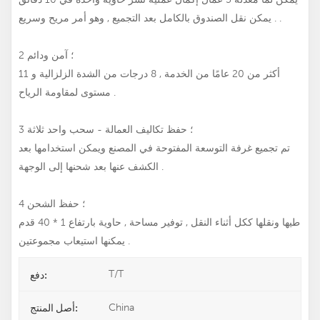
. يمكن نقل الصندوق بالكامل بعد التجميع , وهو أمر مريح وسريع .
2 ؛ آمن ودائم
أكثر من 20 عامًا من الخدمة , 8 درجات من الشدة الزلزالية و 11
مستوى لمقاومة الرياح .
3 ؛ حفظ تكاليف العمالة - سحب واحد ثلاثة
تم تجميع غرفة التوسعة المفتوحة في المصنع ويمكن استخدامها بعد
الكشف عنها بعد شحنها إلى الوجهة .
4 ؛ حفظ الشحن
طيها ونقلها ككل أثناء النقل , توفير مساحة , حاوية بارتفاع 1 * 40 قدم
يمكنها استيعاب مجموعتين .
T/T
دفع:
China
أصل المنتج: