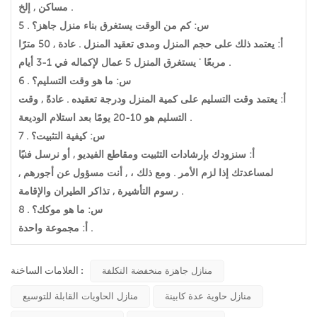
مساكن , إلخ .
5 . س: كم من الوقت يستغرق بناء منزل جاهز؟
أ: يعتمد ذلك على حجم المنزل ومدى تعقيد المنزل . عادة , 50 مترًا
مربعًا ' يستغرق المنزل 5 عمال لإكماله في 1-3 أيام .
6 . س: ما هو وقت التسليم؟
أ: يعتمد وقت التسليم على كمية المنزل ودرجة تعقيده . عادةً , وقت
التسليم هو 10-20 يومًا بعد استلام الوديعة .
7 . س: كيفية التثبيت؟
أ: سنزودك بإرشادات التثبيت ومقاطع الفيديو , أو نرسل فنيًا
لمساعدتك إذا لزم الأمر . ومع ذلك ، , أنت مسؤول عن أجورهم ,
رسوم التأشيرة , تذاكر الطيران والإقامة .
8 . س: ما هو موكك؟
أ: مجموعة واحدة .
العلامات الساخنة :
منازل جاهزة منخفضة التكلفة
منازل حاوية عدة كابينة
منازل الحاويات القابلة للتوسيع