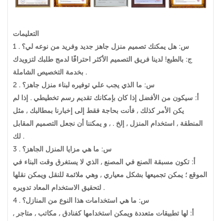
التعليمات
1 . س: هل يمكنك تصميم منزل جاهز جديد وفريد من نوعه لي؟
ج: بالطبع! لدينا فريق التصميم الأكثر احترافًا لدمج طلبك لتزويدك
بخدمة التخصيص الشاملة .
2 . س: ما الذي يجب علي توفيره لبناء منزل جاهز؟
أ: سيكون من الأفضل إذا كان بإمكانك تقديم رسم تخطيطي . إذا لم
يكن الأمر كذلك , فأنت بحاجة فقط إلى إخبارنا بمطالبك , مثل
المنطقة , استخدام المنزل , إلخ . , و يمكننا أن نجعل التصميم المقابل
لك .
3 . س: ما هي مزايا المنزل الجاهز؟
أ: تكون مسبقة الصنع في المصنع , الذي لا يستغرق وقت البناء في
الموقع ؛ يمكن تجميعها بشكل معياري , وهي ملائمة للنقل ويمكن نقلها
لتحقيق الاستخدام المعاد تدويره .
4 . س: ما هي استخدامات هذا النوع من المنازل؟
أ: لها تطبيقات متعددة ويمكن استخدامها كفنادق , مكاتب , متاجر ,