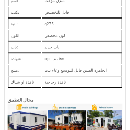
منزل مؤقت
اسم:
قابل للتخصيص
يكتب:
q235
بنية:
لون مخصص
اللون:
باب حديد
باب:
sgs , م , iso
：
شهادة
الجاهزة الصين
وعاء
منتج:
قابل للتوسيع
بيت
نافذة زجاجية
：
نافذة او شباك
مجال التطبيق