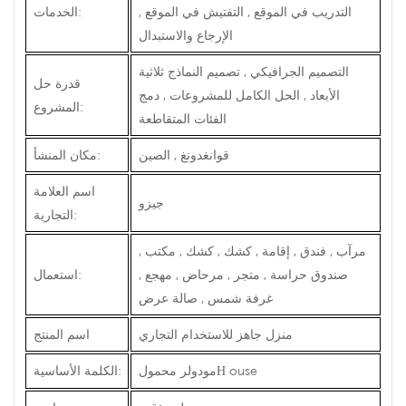
التدريب في الموقع , التفتيش في الموقع ,
الخدمات:
الإرجاع والاستبدال
التصميم الجرافيكي , تصميم النماذج ثلاثية
قدرة حل
الأبعاد , الحل الكامل للمشروعات , دمج
المشروع:
الفئات المتقاطعة
قوانغدونغ , الصين
مكان المنشأ:
اسم العلامة
جيزو
التجارية:
مرآب , فندق , إقامة , كشك , كشك , مكتب ,
صندوق حراسة , متجر , مرحاض , مهجع ,
استعمال:
غرفة شمس , صالة عرض
منزل جاهز للاستخدام التجاري
اسم المنتج
ouse
مودولر محمول
الكلمة الأساسية:
H