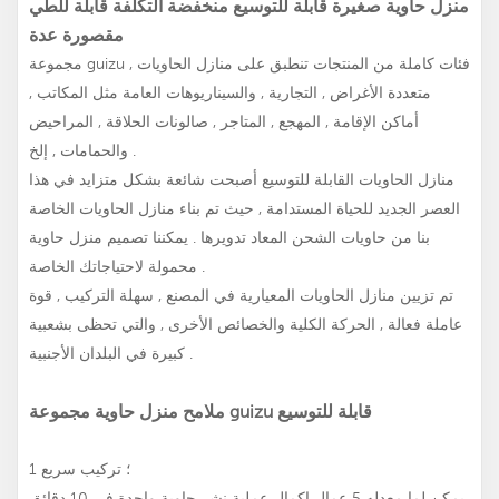
منزل حاوية صغيرة قابلة للتوسيع منخفضة التكلفة قابلة للطي
مقصورة عدة
مجموعة guizu , فئات كاملة من المنتجات تنطبق على منازل الحاويات
متعددة الأغراض , التجارية , والسيناريوهات العامة مثل المكاتب ,
أماكن الإقامة , المهجع , المتاجر , صالونات الحلاقة , المراحيض
والحمامات , إلخ .
منازل الحاويات القابلة للتوسيع
أصبحت شائعة بشكل متزايد في هذا
العصر الجديد للحياة المستدامة , حيث تم بناء منازل الحاويات الخاصة
بنا من حاويات الشحن المعاد تدويرها . يمكننا تصميم منزل حاوية
محمولة لاحتياجاتك الخاصة .
تم تزيين منازل الحاويات المعيارية في المصنع , سهلة التركيب , قوة
عاملة فعالة , الحركة الكلية والخصائص الأخرى , والتي تحظى بشعبية
كبيرة في البلدان الأجنبية .
ملامح منزل حاوية مجموعة guizu قابلة للتوسيع
1 ؛ تركيب سريع
يمكن لما معدله 5 عمال إكمال عملية نشر حاوية واحدة في 10 دقائق