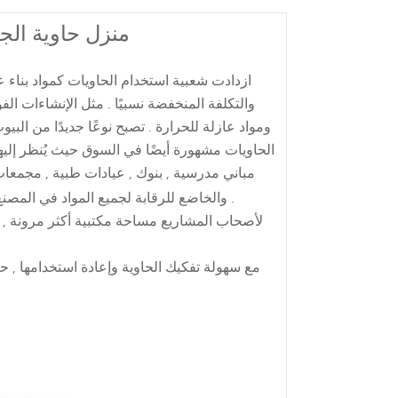
منزل حاوية الج
ازدادت شعبية استخدام الحاويات كمواد بناء ع
والتكلفة المنخفضة نسبيًا . مثل الإنشاءات الف
ومواد عازلة للحرارة . تصبح نوعًا جديدًا من الب
الحاويات مشهورة أيضًا في السوق حيث يُنظر إليها 
مباني مدرسية , بنوك , عيادات طبية , مجمعا
والخاضع للرقابة لجميع المواد في المصنع للمُنشئ أو المطور بتقليل التثبيت في الموقع مرات وتعطيل ل المجتمع .
مع سهولة تفكيك الحاوية وإعادة استخدامها , حت