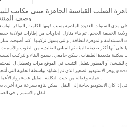
اهزة الصلب القياسية الجاهزة مبنى مكاتب للبيع
وصف المنتج
لى مدى السنوات العديدة الماضية بسبب قوتها الكامنة , التوافر الواسع 
ولاذية الخفيفة الحجم , تم بناء منازل الحاويات من إطارات فولاذية خفيف
يوت المستدامة والموفرة للطاقة , والتي يسهل تركيبها . كما أصبحت مناز
على أنها أكثر صديقة للبيئة ثم المباني التقليدية من الطوب والأسمنت. 
ت سكنية متعددة الطبقات , سكن جامعي . يسمح البناء والتركيب البسي
يوفر الاستوديو الصغير الذي تم إنشاؤه بواسطة الحاوية التي أنتجها guizu لأصحاب المشاريع مساحة مكتبية أكثر مرونة
عملية وفعالة من حيث التكلفة , تقليل عبء رواد الأعمال .
ى إذا كان الاستوديو بحاجة إلى النقل , يمكن بناؤه بسرعة مرة أخرى بع
النقل والاستمرار في العمل .