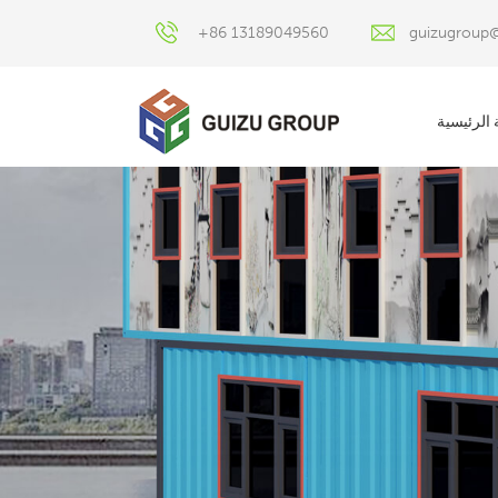
+86 13189049560
guizugroup
الرئيسية