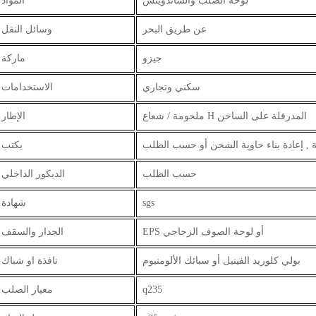
لوحة الصلب والساندويتش
المواد
عن طريق البحر
وسائل النقل
جيزو
ماركة
سكني وتجاري
الاستخدامات
ملحومة / شعاع H المدرفلة على الساخن
الإطار
ئة , إعادة بناء حاوية الشحن أو حسب الطلب
يكتب
حسب الطلب
الديكور الداخلي
sgs
شهادة
EPS أو لوحة الصوف الزجاجي
الجدار والسقف
بولي كلوريد الفينيل أو سبائك الألومنيوم
نافذة او شباك
q235
معيار الصلب