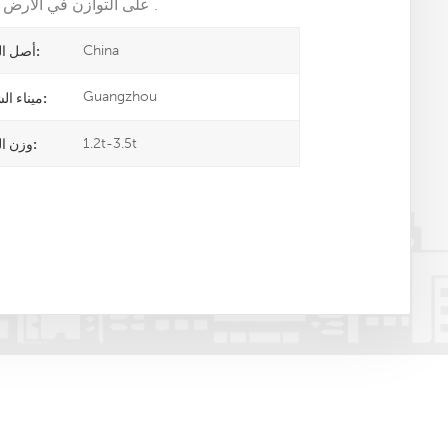
على التوازن في الأرض , لذلك يمكنك ضبط التوازن إذا لم تكن أرضك قاعدة مسطحة .
China
أصل المنتج:
Guangzhou
ميناء الشحن:
1.2t-3.5t
وزن المنتج: