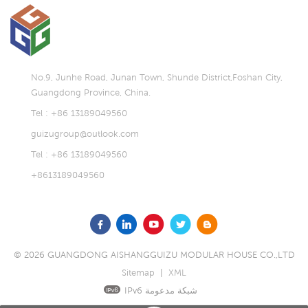
اقرأ أكثر
اقرأ أكثر
No.9, Junhe Road, Junan Town, Shunde District,Foshan City,
Guangdong Province, China.
Tel : +86 13189049560
guizugroup@outlook.com
Tel : +86 13189049560
+8613189049560
© 2026 GUANGDONG AISHANGGUIZU MODULAR HOUSE CO.,LTD
Sitemap
|
XML
IPv6 شبكة مدعومة