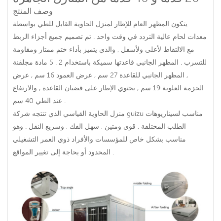
وصف المنتج
يتكون المظهر العام للإطار لمنزل الحاوية القابل للطي بواسطة
معدات لحام عالية التردد في وقت واحد . تم تصميم جميع أجزاء الربط
مع الالتقاط لأعلى ولأسفل , والذي يتميز بأداء ختم ممتاز ومقاومة
للتسرب . المظهر الجانبي قاعدتها سميكة باستخدام 2 . 5 مادة مجلفنة
, المظهر الجانبي للقاعدة 27 سم , عرض العمود 16 سم , عرض
الحزمة العلوية 19 سم , يحتوي الإطار على قضبان القاعدة , والارتفاع
عند الطي 40 سم .
منزل الحاوية القياسي الذي تنتجه شركة guizu مناسب لسيناريوهات
الطلب المختلفة , قوي ومتين , سهل الفك , وسريع النقل . وهو
مناسب بشكل خاص للمؤسسات والأفراد ذوي العمر التشغيلي
المحدود أو بحاجة إلى تغيير المواقع .