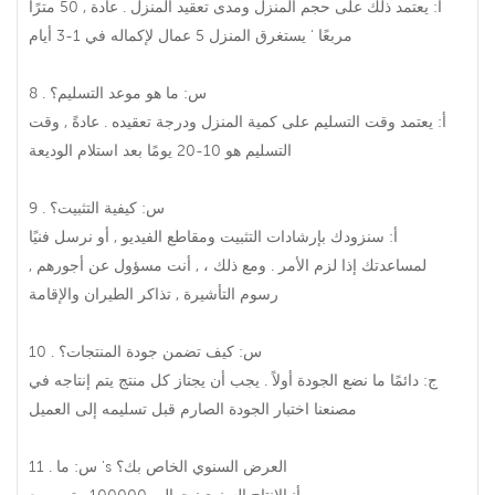
أ: يعتمد ذلك على حجم المنزل ومدى تعقيد المنزل . عادة , 50 مترًا
مربعًا ' يستغرق المنزل 5 عمال لإكماله في 1-3 أيام .
8 . س: ما هو موعد التسليم؟
أ: يعتمد وقت التسليم على كمية المنزل ودرجة تعقيده . عادةً , وقت
التسليم هو 10-20 يومًا بعد استلام الوديعة .
9 . س: كيفية التثبيت؟
أ: سنزودك بإرشادات التثبيت ومقاطع الفيديو , أو نرسل فنيًا
لمساعدتك إذا لزم الأمر . ومع ذلك ، , أنت مسؤول عن أجورهم ,
رسوم التأشيرة , تذاكر الطيران والإقامة .
10 . س: كيف تضمن جودة المنتجات؟
ج: دائمًا ما نضع الجودة أولاً . يجب أن يجتاز كل منتج يتم إنتاجه في
مصنعنا اختبار الجودة الصارم قبل تسليمه إلى العميل .
11 . س: ما 's العرض السنوي الخاص بك؟