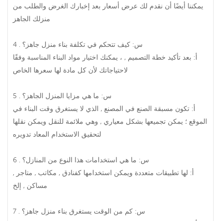
يمكننا أيضًا أن نقدم لك عرض أسعار بعد إخبارك الغرض والطلب من
منزلك الجاهز .
4 . س: كيف تتحكم في تكلفة بناء منزل جاهز؟
أ: بعد تأكيد خطة التصميم , ، يمكنك اختيار مواد البناء المناسبة وفقًا
لاحتياجاتك لأن كل مادة لها سعرها الخاص .
5 . س: ما هي مزايا المنزل الجاهز؟
أ: تكون مسبقة الصنع في المصنع , الذي لا يستغرق وقت البناء في
الموقع ؛ يمكن تجميعها بشكل معياري , وهي ملائمة للنقل ويمكن نقلها
لتحقيق الاستخدام المعاد تدويره .
6 . س: ما هي استخدامات هذا النوع من المنازل؟
أ: لها تطبيقات متعددة ويمكن استخدامها كفنادق , مكاتب , متاجر ,
مساكن , إلخ .
7 . س: كم من الوقت يستغرق بناء منزل جاهز؟