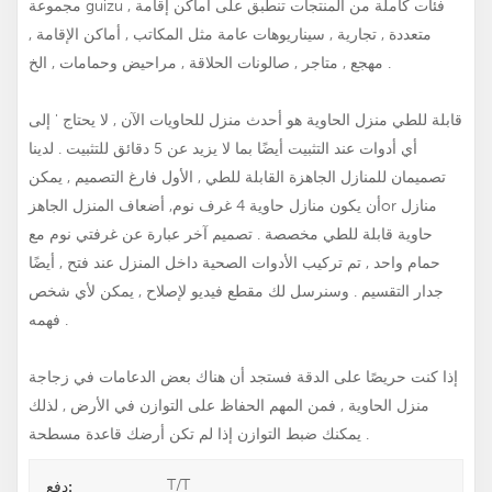
مجموعة guizu , فئات كاملة من المنتجات تنطبق على أماكن إقامة
متعددة , تجارية , سيناريوهات عامة مثل المكاتب , أماكن الإقامة ,
مهجع , متاجر , صالونات الحلاقة , مراحيض وحمامات , الخ .
قابلة للطي
منزل الحاوية هو أحدث منزل للحاويات الآن , لا يحتاج ' إلى
أي أدوات عند التثبيت أيضًا بما لا يزيد عن 5 دقائق للتثبيت . لدينا
تصميمان للمنازل الجاهزة القابلة للطي , الأول فارغ التصميم , يمكن
منازل
or
أن يكون
منازل حاوية 4 غرف نوم
,
أضعاف المنزل الجاهز
حاوية قابلة للطي مخصصة
. تصميم آخر عبارة عن غرفتي نوم مع
حمام واحد , تم تركيب الأدوات الصحية داخل المنزل عند فتح , أيضًا
جدار التقسيم . وسنرسل لك مقطع فيديو لإصلاح , يمكن لأي شخص
فهمه .
إذا كنت حريصًا على الدقة فستجد أن هناك بعض الدعامات في زجاجة
منزل الحاوية , فمن المهم الحفاظ على التوازن في الأرض , لذلك
يمكنك ضبط التوازن إذا لم تكن أرضك قاعدة مسطحة .
T/T
دفع: