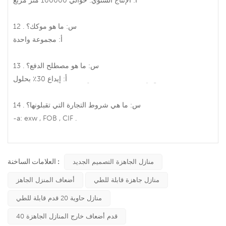
أ: الإنتاج السنوي: حوالي 100000 متر مربع .
12 . س: ما هو موكك؟
أ: مجموعة واحدة .
13 . س: ما هو مصطلح الدفع؟
أ: إيداع 30٪ بحلول T / T مقدمًا , دفع رصيد 70٪ قبل الشحن .
14 . س: ما هي شروط التجارة التي تقبلونها؟
-a: exw , FOB , CIF .
العلامات الساخنة :
منازل الجاهزة التصميم الجديد
منازل جاهزة قابلة للطي
أضعاف المنزل الجاهز
منازل حاوية 20 قدم قابلة للطي
40 قدم أضعاف خارج المنازل الجاهزة