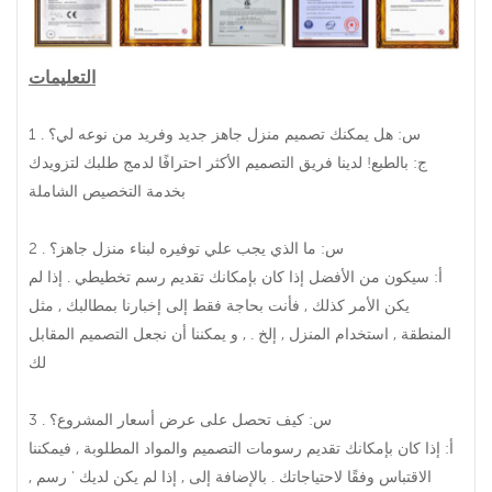
التعليمات
1 . س: هل يمكنك تصميم منزل جاهز جديد وفريد من نوعه لي؟
ج: بالطبع! لدينا فريق التصميم الأكثر احترافًا لدمج طلبك لتزويدك
بخدمة التخصيص الشاملة .
2 . س: ما الذي يجب علي توفيره لبناء منزل جاهز؟
أ: سيكون من الأفضل إذا كان بإمكانك تقديم رسم تخطيطي . إذا لم
يكن الأمر كذلك , فأنت بحاجة فقط إلى إخبارنا بمطالبك , مثل
المنطقة , استخدام المنزل , إلخ . , و يمكننا أن نجعل التصميم المقابل
لك .
3 . س: كيف تحصل على عرض أسعار المشروع؟
أ: إذا كان بإمكانك تقديم رسومات التصميم والمواد المطلوبة , فيمكننا
الاقتباس وفقًا لاحتياجاتك . بالإضافة إلى , إذا لم يكن لديك ' رسم ,