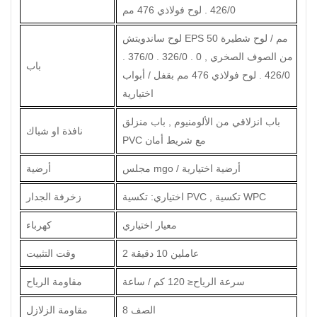
426/0 . لوح فولاذي 476 مم
لوح ساندويتش EPS 50 مم / لوح شطيرة
من الصوف الصخري , 0 . 326/0 . 376/0 .
باب
426/0 . لوح فولاذي 476 مم بقفل / أبواب
اختيارية
باب انزلاقي من الألومنيوم , باب منزلق
نافذة او شباك
PVC مع شريط أمان
مجلس mgo / أرضية اختيارية
أرضية
اختياري: تكسية PVC , تكسية WPC
زخرفة الجدار
معيار اختياري
كهرباء
2 عاملين 10 دقيقة
وقت التثبيت
سرعة الرياح
≤
120 كم / ساعة
مقاومة الرياح
الصف 8
مقاومة الزلازل