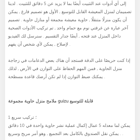
إلى أي أدوات عند التثبيت أيضًا بما لا يزيد عن 5 دقائق للتثبيت . لدينا
تصميمان لمنزل المعيشة القابل للتوسيع , الأول هو تصميم فارغ , يمكن
أن يكون منزلًا متنقلًا , حاوية معيشة مجمعة أو منازل حاوية . تصميم
آخر عبارة عن غرفتي نوم مع حمام واحد , تم تركيب الأدوات الصحية
داخل المنزل عند فتحه , أيضًا جدار التقسيم . سنرسل لك الفيديو
لإصلاح , يمكن لأي شخص أن يفهم .
إذا كنت حريصًا على الدقة فستجد أن هناك بعض الدعامات في زجاجة
منزل الحاوية , فمن المهم الحفاظ على التوازن في الأرض , لذلك
يمكنك ضبط التوازن إذا لم تكن أرضك قاعدة مسطحة .
ملامح منزل حاوية مجموعة guizu قابلة للتوسيع
1 ؛ تركيب سريع
يمكن لما معدله 5 عمال إكمال عملية نشر حاوية واحدة في 10 دقائق
. يمكن نقل الصندوق بالكامل بعد التجميع , وهو أمر مريح وسريع .