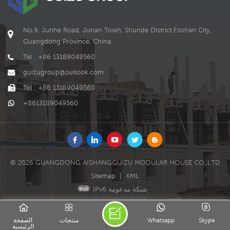
No.9, Junhe Road, Junan Town, Shunde District,Foshan City,
Guangdong Province, China.
Tel : +86 13189049560
guizugroup@outlook.com
Tel : +86 13189049560
+8613189049560
© 2026 GUANGDONG AISHANGGUIZU MODULAR HOUSE CO.,LTD
Sitemap
|
XML
IPv6 شبكة مدعومة
Skype
Whatsapp
منتجات
الصفحة
الرئيسية