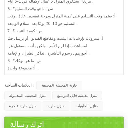
مربعًا ' يستغرق المنزل 5 عمال لإكماله في 1-3 أيام .
6 . س: ما هو وقت التسليم؟
أ: يعتمد وقت التسليم على كمية المنزل ودرجة تعقيده . عادةً , وقت
التسليم هو 10-20 يومًا بعد استلام الوديعة .
7 . س: كيفية التثبيت؟
أ: سنزودك بإرشادات التثبيت ومقاطع الفيديو , أو نرسل فنيًا
لمساعدتك إذا لزم الأمر . ولكن , أنت مسؤول عن
أجورهم , رسوم التأشيرة , تذاكر الطيران والإقامة .
8 . س: ما هو موكك؟
أ: مجموعة واحدة .
العلامات الساخنة :
حاوية المعيشة المجمعة
منزل معيشة قابل للتوسيع
منزل المعيشة المحمولة
منازل الحاويات
منزل حاوية
منزل حاوية فاخرة
اترك رسالة