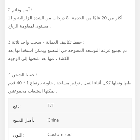
2 ؛ آمن ودائم
أكثر من 20 عامًا من الخدمة , 8 درجات من الشدة الزلزالية و 11
مستوى لمقاومة الرياح .
3 ؛ حفظ تكاليف العمالة - سحب واحد ثلاثة
تم تجميع غرفة التوسعة المفتوحة في المصنع ويمكن استخدامها بعد
الكشف عنها بعد شحنها إلى الوجهة .
4 ؛ حفظ الشحن
طيها ونقلها ككل أثناء النقل , توفير مساحة , حاوية بارتفاع 1 * 40 قدم
يمكنها استيعاب مجموعتين .
T/T
دفع:
China
أصل المنتج:
Customized
اللون: