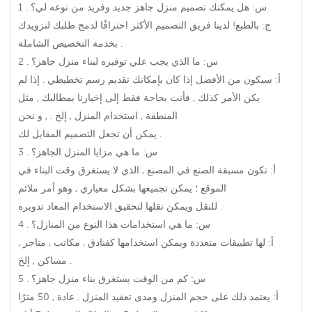
1 . س: هل يمكنك تصميم منزل جاهز جديد وفريد من نوعه لي؟
ج: بالطبع! لدينا فريق التصميم الأكثر احترافًا لدمج طلبك لتزويدك
بخدمة التخصيص الشاملة .
2 . س: ما الذي يجب علي توفيره لبناء منزل جاهز؟
أ: سيكون من الأفضل إذا كان بإمكانك تقديم رسم تخطيطي . إذا لم
يكن الأمر كذلك , فأنت بحاجة فقط إلى إخبارنا بمطالبك , مثل
المنطقة , استخدام المنزل , إلخ . , و نحن
يمكن أن تجعل التصميم المقابل لك .
3 . س: ما هي مزايا المنزل الجاهز؟
أ: تكون مسبقة الصنع في المصنع , الذي لا يستغرق وقت البناء في
الموقع ؛ يمكن تجميعها بشكل معياري , وهو أمر ملائم
للنقل ويمكن نقلها لتحقيق الاستخدام المعاد تدويره .
4 . س: ما هي استخدامات هذا النوع من المنازل؟
أ: لها تطبيقات متعددة ويمكن استخدامها كفنادق , مكاتب , متاجر ,
مساكن , إلخ .
5 . س: كم من الوقت يستغرق بناء منزل جاهز؟
أ: يعتمد ذلك على حجم المنزل ومدى تعقيد المنزل . عادة , 50 مترًا