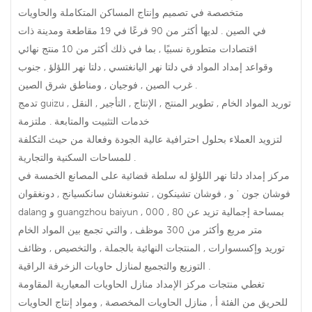
متخصصة في تصميم وإنتاج المساكن المتكاملة والحاويات
في الصين . لديها أكثر من 90 فرعًا في 19 مقاطعة ومدينة ذات
اقتصادات متطورة نسبيًا , بما في ذلك أكثر من 10 منتج نهائي
وقواعد إمداد المواد في دلتا نهر اليانغتسي , دلتا نهر اللؤلؤ , جنوب
غرب الصين , فوجيان , ومناطق شرق الصين .
تدمج guizu توريد المواد الخام , تطوير المنتج , الإنتاج , التأجير , النقل ,
خدمات التثبيت والمتابعة . ملتزمة
لتزويد العملاء بحلول احترافية عالية الجودة وفعالة من حيث التكلفة
للمساحات السكنية والتجارية .
مركز إمداد دلتا نهر اللؤلؤ له سلطة قضائية على المصانع الخمسة في
فوشان جون ' و , فوشان تشينكون , تشونغشان سانكسيانج , دونغقوان
dalang و guangzhou baiyun , بمساحة إجمالية تزيد عن 80 , 000
متر مربع وأكثر من 300 موظف , والتي تجمع بين المواد الخام
توريد وإكسسوارات , المنتجات النهائية بالجملة , والتخصيص , وظائف
التوزيع والتجميع لمنازل حاويات الزخرفة الراقية .
تغطي منتجات مركز الإمداد منازل الحاويات المعيارية المقاومة
للحريق من الفئة أ , منازل الحاويات المخصصة , ومواد إنتاج الحاويات