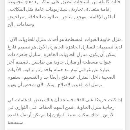
مجموعة guizu , فئات كاملة من المنتجات تنطبق على أماكن
إقامة متعددة , تجارية , سيناريوهات عامة مثل المكاتب ,
أماكن الإقامة , مهجع , متاجر , صالونات الحلاقة , مراحيض
وحمامات , الخ .
منزل حاوية العبوات المسطحة هو أحدث منزل للحاويات الآن .
لدينا تصميمان للمنازل الجاهزة الجاهزة
, الأول هو تصميم فارغ
, يمكن أن يكون
منازل الحاويات الجاهزة
, منازل جاهزة ذات
عبوات مسطحة أو منازل حاوية من طابقين . تصميم آخر
عبارة عن غرفتي نوم مع حمام واحد , تم تركيب الأدوات
الصحية داخل المنزل عند فتح , أيضًا جدار التقسيم . سنقوم
نرسل لك الفيديو لإصلاح , يمكن لأي شخص أن يفهم .
إذا كنت حريصًا على الدقة فستجد أن هناك بعض الدعامات في
زجاجة منزل الحاوية , فمن المهم الحفاظ على التوازن في
الأرض , لذلك يمكنك ضبط التوازن إذا لم تكن أرضك قاعدة
مسطحة .