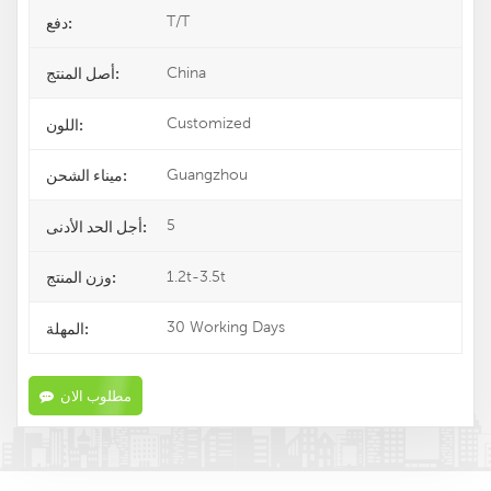
T/T
دفع:
China
أصل المنتج:
Customized
اللون:
Guangzhou
ميناء الشحن:
5
أجل الحد الأدنى:
1.2t-3.5t
وزن المنتج:
30 Working Days
المهلة:
مطلوب الان