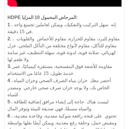
HDPE المرحاض المحمول 10 المزايا:
إنه
.
سهل التركيب والتفكيك، ويمكن لعاملين تجميع واحد
1
في 15 دقيقة.
والقلويات
مقاوم للبرد، مقاوم للحرارة، مقاوم للأحماض
،
2.
مقاوم للتآكل، مقاوم لأنواع مختلفة من التآكل الملحي. عزل
كهربائي، صلابة قوية، لدونة قوية، سهلة التنظيف، غير سامة
ولا طعم لها
مقاومة للأشعة فوق البنفسجية، مستقرة كيميائيًا، عمر
3.
خدمة طويل، 15 عامًا من الاستخدام
أحضر معك
.
خزان مياه الصرف الصحي وخزان المياه
4
ومصدر
الخاص بك، ولا يوجد خزان صرف صحي خارجي
للمياه.
ليست هناك
.
حاجة إلى إنشاء مرافق إضافية للطاقة
5
والمياه مسبقًا، فهي صديقة للبيئة وتوفر المال.
تحتوي
.
على فتحة رافعة شوكية معدنية، وقاعدة معدنية،
6
ومقبض حمل، وحلقة رفع معدنية. ويمكن أيضًا نقلها بواسطة