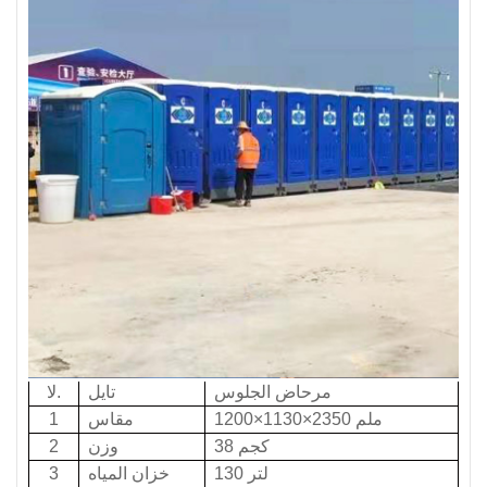
مرحاض الجلوس
تايل
لا.
1200×1130×2350 ملم
مقاس
1
38 كجم
وزن
2
130 لتر
خزان المياه
3