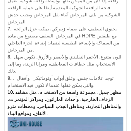
رافعة إذا كان من الممكن نقلها بواسطة رافعة شوكية. تعمل
فتحة الرافعة الشوكية المعدنية أيضًا على حماية الرافعة
الشوكية من تلف المرحاض أثناء نقل المرحاض وتجنب خدش
المرحاض.
يحتوي التنظيف على صمام زنبركي، يمكنه عزل الرائحة
7.
في المرحاض. السقف مصنوع من مادة HDPE مع طبقتين
من السماكة والإضاءة الطبيعية لضمان إضاءة الجزء الداخلي
من المرحاض.
اللون متنوع، الأحمر التقليدي والأصفر والأزرق. تكوين سهل
8.
الاستخدام، مثل خطافات المعاطف، ومرايا الزينة، وما إلى
ذلك.
وأقفال
توجد علامات جنس، وغلق أبواب أوتوماتيكي
،
9.
والتي يمكن قفلها عندما لا تكون قيد الاستخدام.
مظهر جميل، مجموعة واسعة من الاستخدام، مثل مشاهد
10.
الزفاف الخارجية، وأحداث الماراثون، ومراكز المؤتمرات،
والمناطق التجارية، ومناطق الجذب السياحي، ومحطات مترو
الأنفاق، ومواقع البناء.