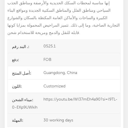
إنها مناسبة لمحطات السكك الحديدية والأرصفة ومناطق الجذب
السياحي ومناطق الفلل والمناطق السكنية الجديدة ومواقع البناء
الكبيرة والساحات والأماكن العامة المكتظة بالسكان والشوارع
التجارية الصاخبة، وما إلى ذلك. تتميز المراحيض المحمولة بمزايا كونها
قابلة للنقل والدمج ومريحة للاستخدام شحن.
0525.1
البند رقم .:
FOB
دفع:
Guangdong, China
أصل المنتج:
Customized
اللون:
https://youtu.be/WI37mEh4a90?si=I9TL-
ميناء الشحن:
0-EKp9UWkih
30 working days
المهلة: