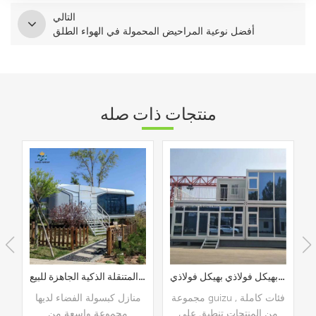
التالي
أفضل نوعية المراحيض المحمولة في الهواء الطلق
منتجات ذات صله
منزل حاوية مخصصة منزل حاوية الجاهزة مبنى مكاتب معياري جاهز بهيكل فولاذي بهيكل فولاذي
الشركة المصنعة لمقصورة الكبسولة المتنقلة الذكية الجاهزة للبيع
أفضل نوعية المراحي
مجموعة guizu , فئات كاملة
منازل كبسولة الفضاء لديها
من المنتجات تنطبق على
مجموعة واسعة من