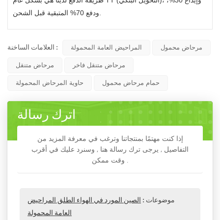
طريقة الدفع لدينا هي بشكل عام TT (التحويل البنكي)، وإيداع 30%،
ودفع 70% المتبقية قبل الشحن.
العلامات الساخنة :
مرحاض محمول
المراحيض العامة المحمولة
مرحاض متنقل فاخر
مرحاض متنقل
حمام مرحاض محمول
حاوية المرحاض المحمولة
اترك رسالة
إذا كنت مهتمًا بمنتجاتنا وترغب في معرفة المزيد من
التفاصيل , يرجى ترك رسالة هنا , وسنرد عليك في أقرب
وقت ممكن .
موضوعات :
الصين المورد في الهواء الطلق المراحيض
العامة المحمولة