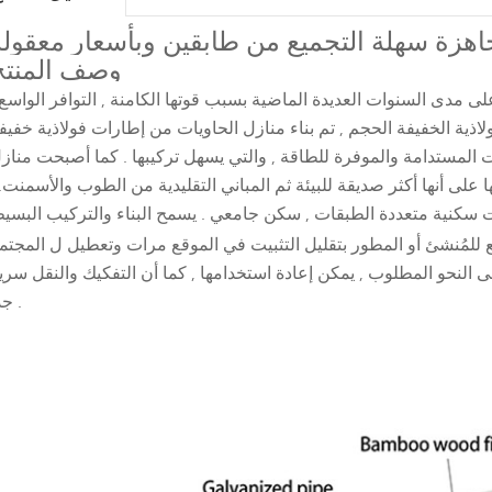
اهزة سهلة التجميع من طابقين وبأسعار معقولة
وصف المنتج
لى مدى السنوات العديدة الماضية بسبب قوتها الكامنة , التوافر الواسع 
ولاذية الخفيفة الحجم , تم بناء منازل الحاويات من إطارات فولاذية خفيف
يوت المستدامة والموفرة للطاقة , والتي يسهل تركيبها . كما أصبحت مناز
على أنها أكثر صديقة للبيئة ثم المباني التقليدية من الطوب والأسمنت. 
ت سكنية متعددة الطبقات , سكن جامعي . يسمح البناء والتركيب البسي
لنحو المطلوب , يمكن إعادة استخدامها , كما أن التفكيك والنقل سري
جدًا .