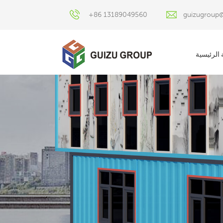
+86 13189049560
guizugroup
الرئيسية