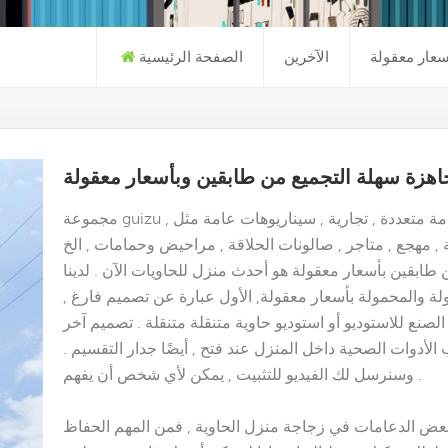
سعار معقولة
الآخرين
الصفحة الرئيسية
اهزة سهلة التجميع من طابقين وبأسعار معقولة
مجموعة guizu , فئات كاملة من المنتجات تنطبق على أماكن إقامة متعددة , تجارية , سيناريوهات عامة مثل
 طابقين بأسعار معقولة هو أحدث منزل للحاويات الآن . لدينا
ولة والمحمولة بأسعار معقولة
,
الأول عبارة عن تصميم فارغ ,
لصنع للاستوديو
أو استوديو حاوية متنقلة متنقلة . تصميم آخر
لأدوات الصحية داخل المنزل عند فتح , أيضًا جدار التقسيم .
وسنرسل لك الفيديو للتثبيت , يمكن لأي شخص أن يفهم .
بعض الدعامات في زجاجة منزل الحاوية , فمن المهم الحفاظ