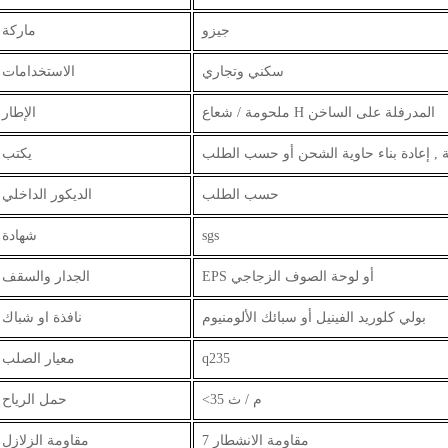
جيزو
ماركة
سكني وتجاري
الاستخدامات
ملحومة / شعاع H المدرفلة على الساخن
الإطار
ئة , إعادة بناء حاوية الشحن أو حسب الطلب
يكتب
حسب الطلب
الديكور الداخلي
sgs
شهادة
EPS أو لوحة الصوف الزجاجي
الجدار والسقف
بولي كلوريد الفينيل أو سبائك الألومنيوم
نافذة او شباك
q235
معيار الصلب
<35 م / ث
حمل الرياح
7 مقاومة الانشطار
مقاومة الزلازل