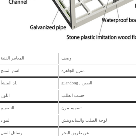
وصف
المعايير الفنية
منزل الجاهزة
اسم المنتج
guandong , الصين
بلد المنشأ
حسب الطلب
اللون
تصميم مرن
التصميم
لوحة الصلب والساندويتش
المواد
عن طريق البحر
وسائل النقل