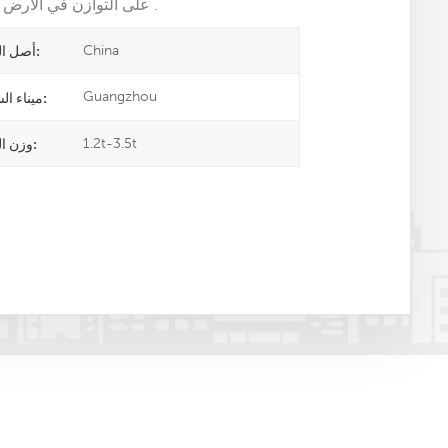
على التوازن في الأرض , لذلك يمكنك ضبط التوازن إذا لم تكن أرضك قاعدة مسطحة .
China
أصل المنتج:
Guangzhou
ميناء الشحن:
1.2t-3.5t
وزن المنتج: